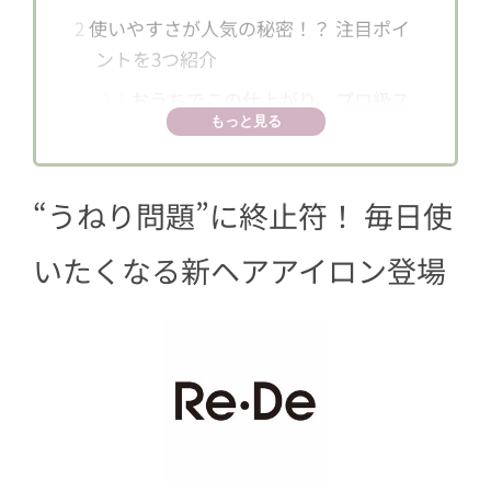
2
使いやすさが人気の秘密！？ 注目ポイ
ントを3つ紹介
2.1
おうちでこの仕上がり。プロ級ス
もっと見る
トレート体験
2.2
不器用さんでも使いやすい！ ラク
してまとまる注目アイロン
“うねり問題”に終止符！ 毎日使
2.3
忙しい朝の救世主♡ サッと整う時
いたくなる新ヘアアイロン登場
短ヘアセット