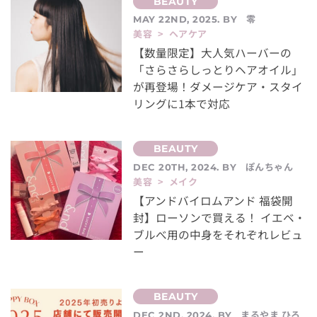
零
MAY 22ND, 2025. BY
美容 > ヘアケア
【数量限定】大人気ハーバーの
「さらさらしっとりヘアオイル」
が再登場！ダメージケア・スタイ
リングに1本で対応
ぽんちゃん
DEC 20TH, 2024. BY
美容 > メイク
【アンドバイロムアンド 福袋開
封】ローソンで買える！ イエベ・
ブルべ用の中身をそれぞれレビュ
ー
まるやま ひろ
DEC 2ND, 2024. BY