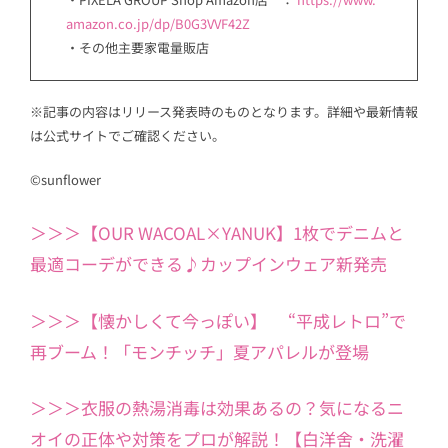
amazon.co.jp/dp/B0G3VVF42Z
・その他主要家電量販店
※記事の内容はリリース発表時のものとなります。詳細や最新情報
は公式サイトでご確認ください。
©sunflower
＞＞＞【OUR WACOAL×YANUK】1枚でデニムと
最適コーデができる♪カップインウェア新発売
＞＞＞【懐かしくて今っぽい】 “平成レトロ”で
再ブーム！「モンチッチ」夏アパレルが登場
＞＞＞衣服の熱湯消毒は効果あるの？気になるニ
オイの正体や対策をプロが解説！【白洋舍・洗濯