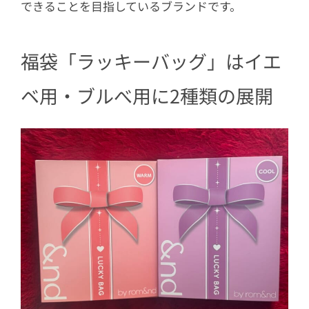
できることを目指しているブランドです。
4.4
ヘアアクセサリー
5
2200円で買える超お得なコスメ福袋だ
よ
福袋「ラッキーバッグ」はイエ
ベ用・ブルべ用に2種類の展開