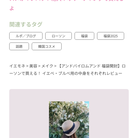
よ
関連するタグ
ルポ／ブログ
ローソン
福袋
福袋2025
話題
韓国コスメ
イエモネ
>
美容
>
メイク
>
【アンドバイロムアンド 福袋開封】ロ
ーソンで買える！ イエベ・ブルべ用の中身をそれぞれレビュー