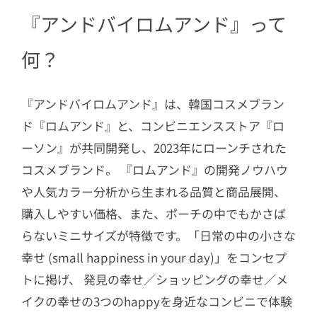
3.2
アイシャドウパレット「メロウア
『アンドバイロムアンド』って
イパレット/BR01ソフトブラウン」
3.3
リップ「イナピスクエアグラッシ
何？
ーボムティント/INAP02ヌードスク
エア」
『アンドバイロムアンド』は、韓国コスメブラン
3.4
ヘアアクセサリー
ド『ロムアンド』と、コンビニエンスストア『ロ
4
「ブルべSET」の中身詳細
ーソン』が共同開発し、2023年にローンチされた
4.1
化粧下地「グラッシーミルキート
コスメブランド。 『ロムアンド』の開発ノウハウ
ーンアップ/PK01ミルキーピーチ」
や人気カラー分析から生まれる品質と商品展開、
4.2
アイシャドウパレット「メロウア
購入しやすい価格、また、ポーチの中でもかさば
イパレット/PK01ローズフォグ」
らないミニサイズが特徴です。「日常の中の小さな
幸せ (small happiness in your day)」をコンセプ
4.3
リップ「イナピスクエアグラッシ
ーボムティント/INAP01チェリーピ
トに掲げ、 発見の幸せ／ショッピングの幸せ／メ
ー」
イクの幸せの3つのhappyを身近なコンビニで体験