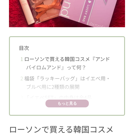
目次
1
ローソンで買える韓国コスメ『アンド
バイロムアンド』って何？
2
福袋「ラッキーバッグ」はイエベ用・
ブルべ用に2種類の展開
3
「イエベSET」の中身は全4品
もっと見る
3.1
化粧下地「グラッシーミルキート
ーンアップ/BE01ミルキーアイボリ
ー」
ローソンで買える韓国コスメ