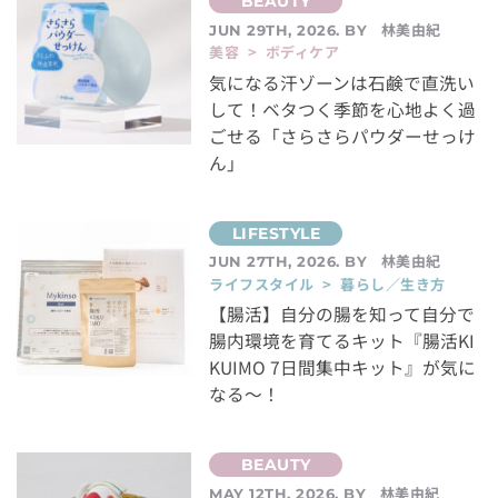
林美由紀
JUN 29TH, 2026. BY
美容 > ボディケア
気になる汗ゾーンは石鹸で直洗い
して！ベタつく季節を心地よく過
ごせる「さらさらパウダーせっけ
ん」
林美由紀
JUN 27TH, 2026. BY
ライフスタイル > 暮らし／生き方
【腸活】自分の腸を知って自分で
腸内環境を育てるキット『腸活KI
KUIMO 7日間集中キット』が気に
なる～！
林美由紀
MAY 12TH, 2026. BY