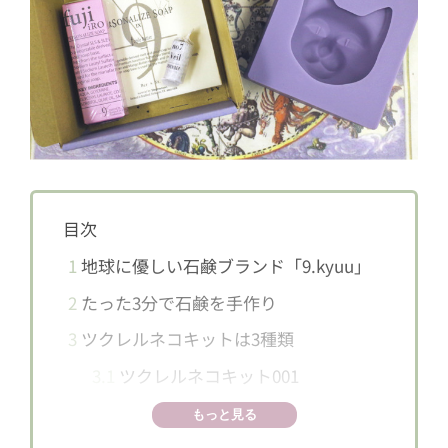
目次
1
地球に優しい石鹸ブランド「9.kyuu」
2
たった3分で石鹸を手作り
3
ツクレルネコキットは3種類
3.1
ツクレルネコキット001
3.2
ツクレルネコキット002
もっと見る