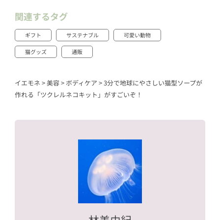
関連するタグ
ギフト
サステナブル
可愛い動物
猫グッズ
通販
イエモネ
>
美容
>
ボディケア
>
3分で地球にやさしい猫型ソープが
作れる「ツクレルネコキット」がすごいぞ！
林美由紀