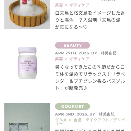
美容 > ボディケア
白文鳥と桜文鳥をイメージした香
りと湯色！？入浴剤「文鳥の湯」
が気になる～♡
林美由紀
APR 27TH, 2026. BY
美容 > ボディケア
暑くなってきたこの季節だからこ
そ体を温めてリラックス！「ラベ
ンダー＆プチグレン香るバスソル
ト」が新発売♪
林美由紀
APR 3RD, 2026. BY
グルメ > 食品／テイクアウト／デリバ
リー