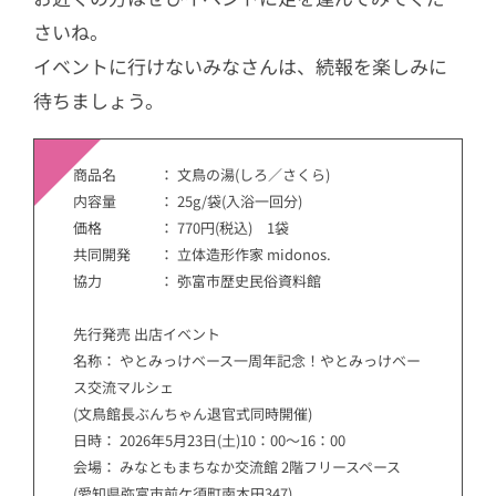
さいね。
イベントに行けないみなさんは、続報を楽しみに
待ちましょう。
商品名 ： 文鳥の湯(しろ／さくら)
内容量 ： 25g/袋(入浴一回分)
価格 ： 770円(税込) 1袋
共同開発 ： 立体造形作家 midonos.
協力 ： 弥富市歴史民俗資料館
先行発売 出店イベント
名称： やとみっけベース一周年記念！やとみっけベー
ス交流マルシェ
(文鳥館長ぶんちゃん退官式同時開催)
日時： 2026年5月23日(土)10：00～16：00
会場： みなともまちなか交流館 2階フリースペース
(愛知県弥富市前ケ須町南本田347)