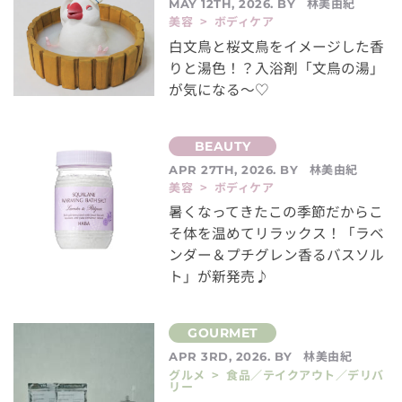
林美由紀
MAY 12TH, 2026. BY
美容 > ボディケア
白文鳥と桜文鳥をイメージした香
りと湯色！？入浴剤「文鳥の湯」
が気になる～♡
林美由紀
APR 27TH, 2026. BY
美容 > ボディケア
暑くなってきたこの季節だからこ
そ体を温めてリラックス！「ラベ
ンダー＆プチグレン香るバスソル
ト」が新発売♪
林美由紀
APR 3RD, 2026. BY
グルメ > 食品／テイクアウト／デリバ
リー