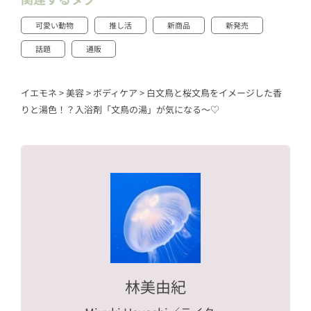
可愛い動物
推し活
新商品
新発売
話題
通販
イエモネ
>
美容
>
ボディケア
>
白文鳥と桜文鳥をイメージした香
りと湯色！？入浴剤「文鳥の湯」が気になる～♡
林美由紀