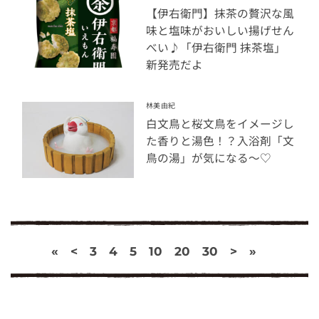
【伊右衛門】抹茶の贅沢な風
味と塩味がおいしい揚げせん
べい♪「伊右衛門 抹茶塩」
新発売だよ
林美由紀
白文鳥と桜文鳥をイメージし
た香りと湯色！？入浴剤「文
鳥の湯」が気になる～♡
«
<
3
4
5
10
20
30
>
»