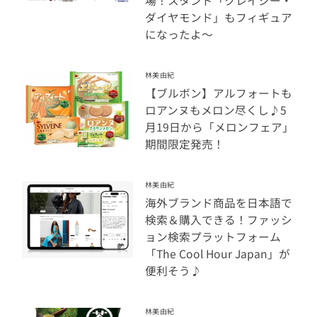
場！スタンド「クレイジー・
ダイヤモンド」もフィギュア
になったよ～
林美由紀
【ブルボン】アルフォートも
ロアンヌもメロン尽くし♪5
月19日から「メロンフェア」
期間限定発売！
林美由紀
海外ブランド商品を日本語で
検索＆購入できる！ファッシ
ョン検索プラットフォーム
「The Cool Hour Japan」が
便利そう♪
林美由紀