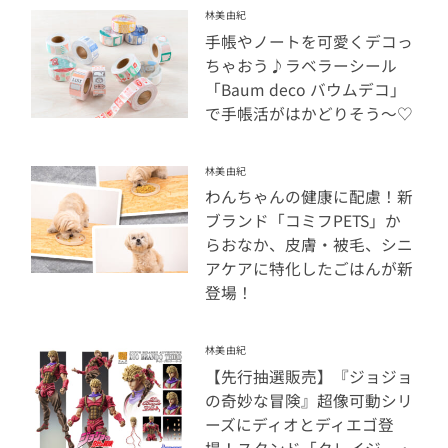
林美由紀
手帳やノートを可愛くデコっ
ちゃおう♪ラベラーシール
「Baum deco バウムデコ」
で手帳活がはかどりそう～♡
林美由紀
わんちゃんの健康に配慮！新
ブランド「コミフPETS」か
らおなか、皮膚・被毛、シニ
アケアに特化したごはんが新
登場！
林美由紀
【先行抽選販売】『ジョジョ
の奇妙な冒険』超像可動シリ
ーズにディオとディエゴ登