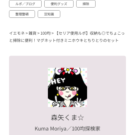
ルポ／ブログ
便利グッズ
掃除
整理整頓
豆知識
イエモネ
>
雑貨
>
100均
>
【セリア使用ルポ】収納も◎でちょこっ
と掃除に便利！マグネット付きミニホウキとちりとりのセット
森矢くま☆
Kuma Moriya
／100均探検家