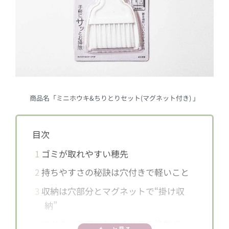
商品名「ミニホウキ&ちりとりセット(マグネット付き) 」
目次
1
ゴミが取れやすい穂先
2
持ちやすさの秘訣は穴付きで軽いこと
3
収納は穴部分とマグネットで“掛け収
納”
4
マグネット収納をするときの注意点