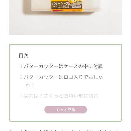
目次
1
バターカッターはケースの中に付属
2
バターカッターはロゴ入りでおしゃ
れ！
3
実力は？さくっと四角い形に切れ
た！！！
もっと見る
4
洗浄は食洗機×乾燥機OK！
5
ダイソーの「L字のバターカッター付き