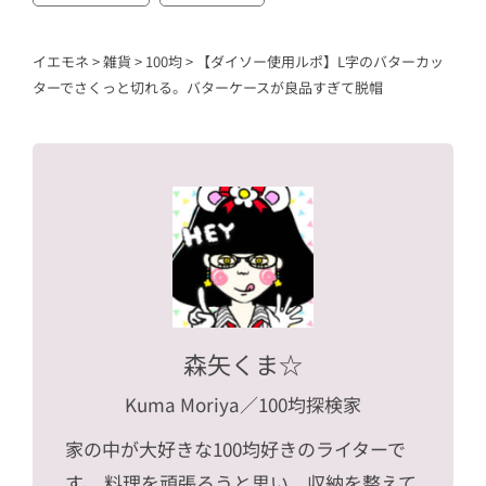
イエモネ
>
雑貨
>
100均
>
【ダイソー使用ルポ】L字のバターカッ
ターでさくっと切れる。バターケースが良品すぎて脱帽
森矢くま☆
Kuma Moriya
／100均探検家
家の中が大好きな100均好きのライターで
す。 料理を頑張ろうと思い、収納を整えて