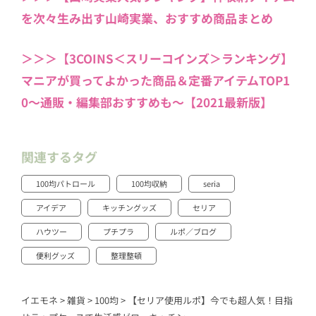
を次々生み出す山崎実業、おすすめ商品まとめ
＞＞＞【3COINS＜スリーコインズ＞ランキング】
マニアが買ってよかった商品＆定番アイテムTOP1
0〜通販・編集部おすすめも〜【2021最新版】
関連するタグ
100均パトロール
100均収納
seria
アイデア
キッチングッズ
セリア
ハウツー
プチプラ
ルポ／ブログ
便利グッズ
整理整頓
イエモネ
>
雑貨
>
100均
>
【セリア使用ルポ】今でも超人気！目指