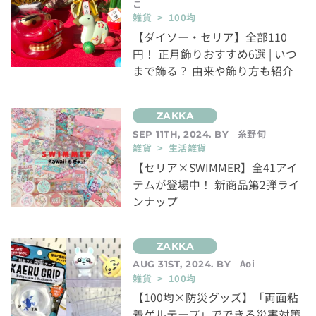
こ
雑貨 > 100均
【ダイソー・セリア】全部110
円！ 正月飾りおすすめ6選 | いつ
まで飾る？ 由来や飾り方も紹介
糸野旬
SEP 11TH, 2024. BY
雑貨 > 生活雑貨
【セリア×SWIMMER】全41アイ
テムが登場中！ 新商品第2弾ライ
ンナップ
Aoi
AUG 31ST, 2024. BY
雑貨 > 100均
【100均×防災グッズ】「両面粘
着ゲルテープ」でできる災害対策