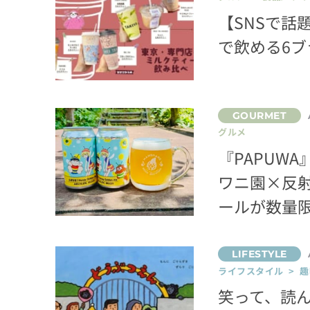
【SNSで話
で飲める6
グルメ
『PAPUW
ワニ園×反
ールが数量
ライフスタイル > 趣
笑って、読