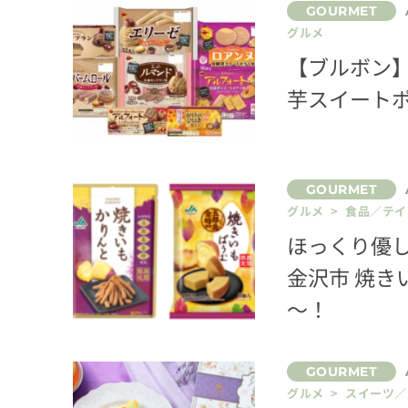
グルメ
【ブルボン】
芋スイート
グルメ > 食品／テ
ほっくり優
金沢市 焼
～！
グルメ > スイーツ