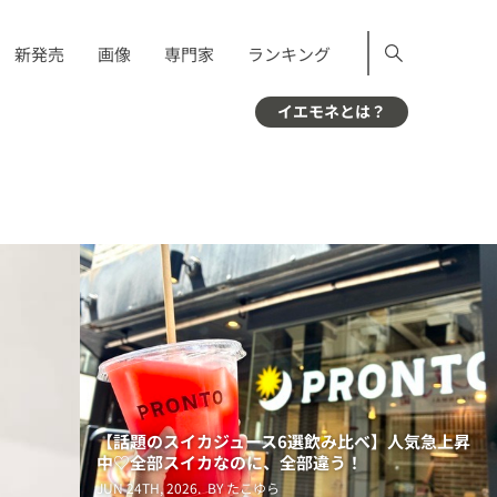
新発売
画像
専門家
ランキング
イエモネとは？
【話題のスイカジュース6選飲み比べ】人気急上昇
中♡全部スイカなのに、全部違う！
JUN 24TH, 2026.
BY たこゆら