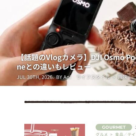
【話題のVlogカメラ】DJI Osmo 
neとの違いもレビュー
JUL 30TH, 2026.
BY Aoi
ライフスタイル > 趣味
グルメ > 食品／テ