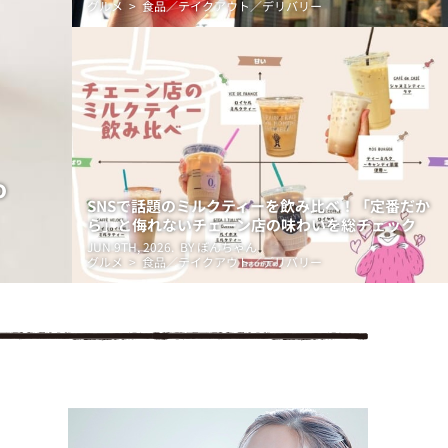
グルメ > 食品／テイクアウト／デリバリー
o
SNSで話題のミルクティーを飲み比べ！「定番だか
ら」と侮れないチェーン店の味わいを総チェック
JUN 9TH, 2026.
BY ぽんちゃん
グルメ > 食品／テイクアウト／デリバリー