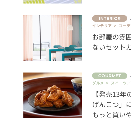
インテリア > コー
お部屋の雰
ないセット
グルメ > スイーツ
【発売13
げんこつ」
もっと買い