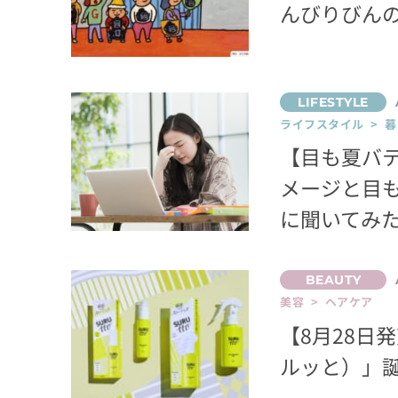
んびりびん
ライフスタイル > 
【目も夏バ
メージと目
に聞いてみ
美容 > ヘアケア
【8月28日
ルッと）」