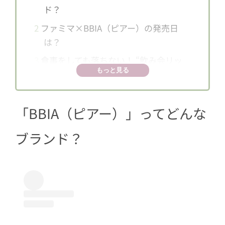
ド？
2
ファミマ×BBIA（ピアー）の発売日
は？
3
食事をしても落ちない！ “飲み会リッ
もっと見る
プ”ラインナップ一覧
3.1
水のように軽いテクスチャーで唇
ちゅるん♡ 「ローティントミニ」
「BBIA（ピアー）」ってどんな
3.2
きらめくツヤ感でぷるんと唇に♡
ブランド？
「ローグロスミニ」