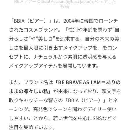
BBIA ピアー Official Account(@bbia.japan)がシェアした
投稿
「BBIA（ピアー）」は、2004年に韓国でローンチ
されたコスメブランド。「性別や年齢を問わず”自
分らしさ”や“美しさ”を追求する、自分の本来の美
しさを最大限に引き出すメイクアップを」をコン
セプトに、ナチュラルかつ素肌に透明感を与える
メイクアップアイテムを展開しています。
また、ブランド名は
「BE BRAVE AS I AM＝ありの
ままの凛々しい私」
が由来になっており、頭文字を
取りキャッチーな響きの「BBIA（ピアー）」とネ
ーミング。高発色でシーンを問わずデイリー使い
しやすいことから、若い世代を中心にSNSなどで
注目を集めています。