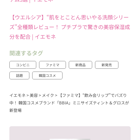
【ウエルシア】“肌をとことん思いやる洗顔シリー
ズ”全種類レビュー！ プチプラで驚きの美容保湿成
分を配合 | イエモネ
関連するタグ
コンビニ
ファミマ
新商品
新発売
話題
韓国コスメ
イエモネ
>
美容
>
メイク
>
【ファミマ】“飲み会リップ”でバズり
中！ 韓国コスメブランド「BBIA」ミニサイズティント＆グロスが
新登場