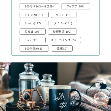
100均パトロール(169)
アイデア(166)
おしゃれ(158)
ギフト(148)
3coins(127)
ダイソー(121)
豆知識(108)
整理整頓(107)
daiso(92)
スリーコインズ(89)
100均収納(81)
福袋(80)