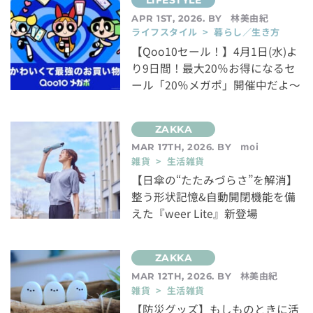
林美由紀
APR 1ST, 2026. BY
ライフスタイル > 暮らし／生き方
【Qoo10セール！】4月1日(水)よ
り9日間！最大20％お得になるセ
ール「20％メガポ」開催中だよ～
moi
MAR 17TH, 2026. BY
雑貨 > 生活雑貨
【日傘の“たたみづらさ”を解消】
整う形状記憶&自動開閉機能を備
えた『weer Lite』新登場
林美由紀
MAR 12TH, 2026. BY
雑貨 > 生活雑貨
【防災グッズ】もしものときに活