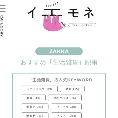
CATEGORY
おすすめ
「生活雑貨」
記事
「生活雑貨」
の人気
KEYWORD
ルポ／ブログ(509)
話題(425)
通販(333)
便利グッズ(316)
新発売(294)
プチプラ(280)
新商品(212)
ハウツー(203)