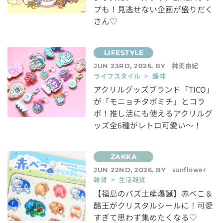
プも！見逃せない企画が盛りだく
さん♡
林美由紀
JUN 23RD, 2026. BY
ライフスタイル > 趣味
アクリルグッズブランド「TICO」
が「モニョチタポミチ」とコラ
ボ！推し活にも使えるアクリルグ
ッズ全6種がレトロ可愛い～！
sunflower
JUN 22ND, 2026. BY
雑貨 > 生活雑貨
【福島のバズ土産爆誕】赤べこ＆
酪王がクリスタルシールに！可愛
すぎて思わず集めたくなる♡