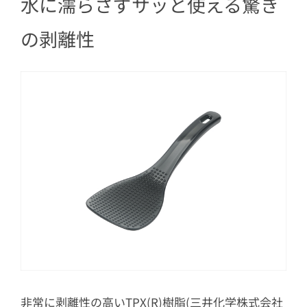
水に濡らさずサッと使える驚き
5
扱いやすい軽量さ
の剥離性
非常に剥離性の高いTPX(R)樹脂(三井化学株式会社