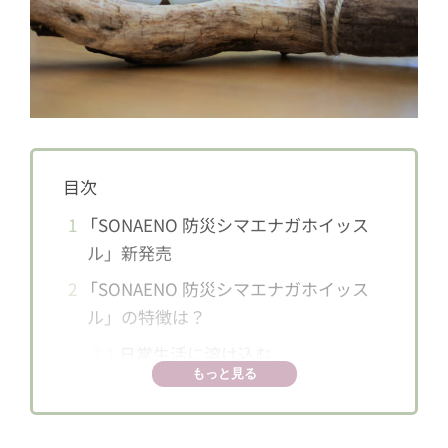
目次
1
「SONAENO 防災シマエナガホイッス
ル」新発売
2
「SONAENO 防災シマエナガホイッス
ル」の特徴は？
2.1
日常生活に溶け込む
もっと見る
2.2
大音量＆人が聞き取りやすい高音
設計