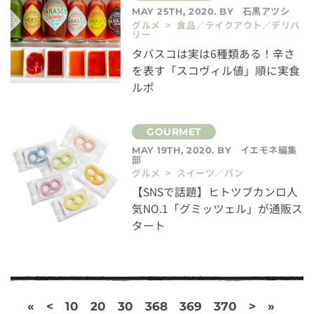
石黒アツシ
MAY 25TH, 2020. BY
グルメ > 食品／テイクアウト／デリバ
リー
タバスコは実は6種類ある！辛さ
を表す「スコヴィル値」順に実食
ルポ
イエモネ編集
MAY 19TH, 2020. BY
部
グルメ > スイーツ／パン
【SNSで話題】ヒトツブカンロ人
気NO.1「グミッツェル」が通販ス
タート
«
<
10
20
30
368
369
370
>
»