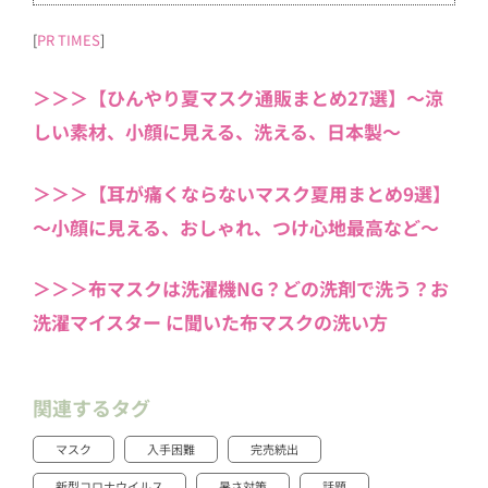
[
PR TIMES
]
＞＞＞【ひんやり夏マスク通販まとめ27選】〜涼
しい素材、小顔に見える、洗える、日本製〜
＞＞＞【耳が痛くならないマスク夏用まとめ9選】
～小顔に見える、おしゃれ、つけ心地最高など～
＞＞＞布マスクは洗濯機NG？どの洗剤で洗う？お
洗濯マイスター に聞いた布マスクの洗い方
関連するタグ
マスク
入手困難
完売続出
新型コロナウイルス
暑さ対策
話題