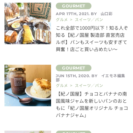
山口彩
APR 17TH, 2021. BY
グルメ > スイーツ／パン
これ全部で1000円以下！知る人ぞ
知る【紀ノ国屋 製造部 直営売店
ルポ】パンもスイーツも安すぎて
興奮！店ごと買い占めたい〜
イエモネ編集
JUN 15TH, 2020. BY
部
グルメ > スイーツ／パン
【紀ノ国屋】チョコとバナナの南
国風味ジャムを新しいパンのおと
もに「紀ノ国屋オリジナル チョコ
バナナジャム」