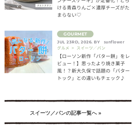
ンチーズケーキ」が定番化！とろ
ける青森りんご×濃厚チーズがた
まらない♡
sunflower
JUL 23RD, 2026. BY
グルメ > スイーツ／パン
【ローソン新作「バター餅」をレ
ビュー！】思ったより焼き菓子
風！？新大久保で話題の「バター
トック」との違いもチェック♪
スイーツ／パンの記事一覧へ »