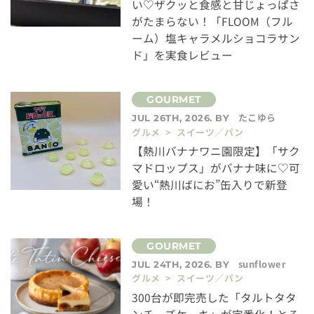
い♡ザクッと食感と甘じょっぱさ
がたまらない！「FLOOM（フル
ーム）塩キャラメルショコラサン
ド」を実食レビュー
たこゆら
JUL 26TH, 2026. BY
グルメ > スイーツ／パン
【熱川バナナワニ園限定】「サク
マドロップス」がバナナ味に♡可
愛い“熱川ばにお”缶入りで新登
場！
sunflower
JUL 24TH, 2026. BY
グルメ > スイーツ／パン
300台が即完売した「タルトタタ