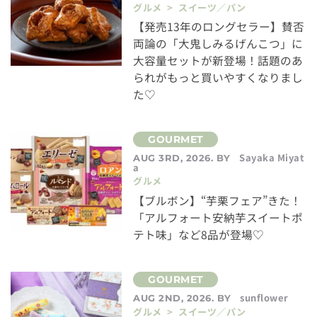
グルメ > スイーツ／パン
【発売13年のロングセラー】賛否
両論の「大鬼しみるげんこつ」に
大容量セットが新登場！話題のあ
られがもっと買いやすくなりまし
た♡
Sayaka Miyat
AUG 3RD, 2026. BY
a
グルメ
【ブルボン】“芋栗フェア”きた！
「アルフォート安納芋スイートポ
テト味」など8品が登場♡
sunflower
AUG 2ND, 2026. BY
グルメ > スイーツ／パン