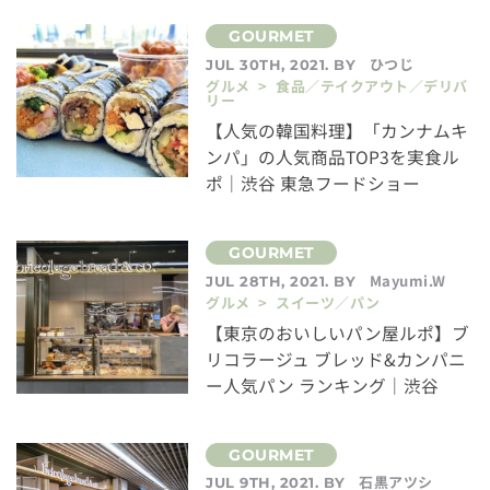
ひつじ
JUL 30TH, 2021. BY
グルメ > 食品／テイクアウト／デリバ
リー
【人気の韓国料理】「カンナムキ
ンパ」の人気商品TOP3を実食ル
ポ｜渋谷 東急フードショー
Mayumi.W
JUL 28TH, 2021. BY
グルメ > スイーツ／パン
【東京のおいしいパン屋ルポ】ブ
リコラージュ ブレッド&カンパニ
ー人気パン ランキング｜渋谷
石黒アツシ
JUL 9TH, 2021. BY