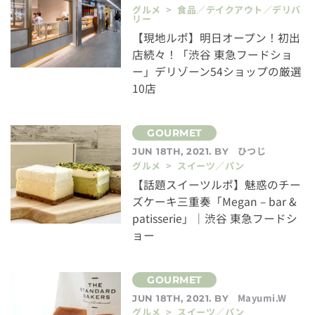
グルメ > 食品／テイクアウト／デリバ
リー
【現地ルポ】明日オープン！初出
店続々！「渋谷 東急フードショ
ー」デリゾーン54ショップの厳選
10店
ひつじ
JUN 18TH, 2021. BY
グルメ > スイーツ／パン
【話題スイーツルポ】魅惑のチー
ズケーキ三重奏「Megan – bar &
patisserie」｜渋谷 東急フードシ
ョー
Mayumi.W
JUN 18TH, 2021. BY
グルメ > スイーツ／パン