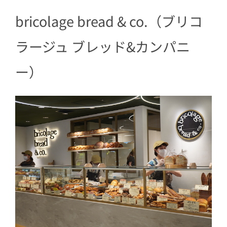
2.2
第4位 クロワッサン
bricolage bread & co.（ブリコ
2.3
第3位 Uf-fuアールグレイ
2.4
第2位 パテサンド
ラージュ ブレッド&カンパニ
2.5
第1位 パン ド ミ レーズン
ー）