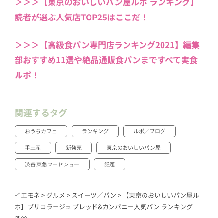
＞＞＞【東京のおいしいパン屋ルポ ランキング】
読者が選ぶ人気店TOP25はここだ！
＞＞＞【高級食パン専門店ランキング2021】編集
部おすすめ11選や絶品通販食パンまですべて実食
ルポ！
関連するタグ
おうちカフェ
ランキング
ルポ／ブログ
手土産
新発売
東京のおいしいパン屋
渋谷 東急フードショー
話題
イエモネ
>
グルメ
>
スイーツ／パン
>
【東京のおいしいパン屋ル
ポ】ブリコラージュ ブレッド&カンパニー人気パン ランキング｜