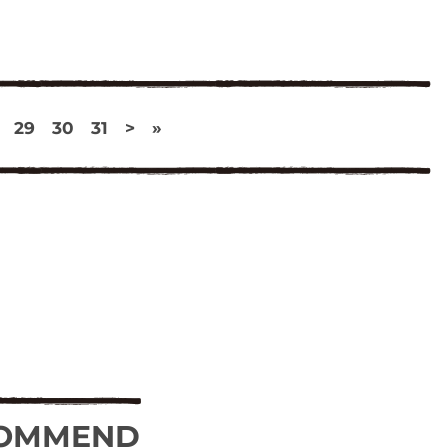
29
30
31
>
»
OMMEND