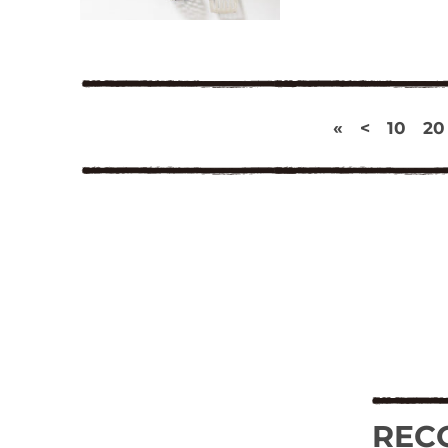
«
<
10
20
REC