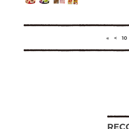
«
<
10
REC