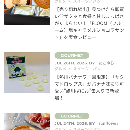
グルメ > スイーツ／パン
【売り切れ続出】見つけたら即買
い♡ザクッと食感と甘じょっぱさ
がたまらない！「FLOOM（フル
ーム）塩キャラメルショコラサン
ド」を実食レビュー
たこゆら
JUL 26TH, 2026. BY
グルメ > スイーツ／パン
【熱川バナナワニ園限定】「サク
マドロップス」がバナナ味に♡可
愛い“熱川ばにお”缶入りで新登
場！
sunflower
JUL 24TH, 2026. BY
グルメ > スイーツ／パン