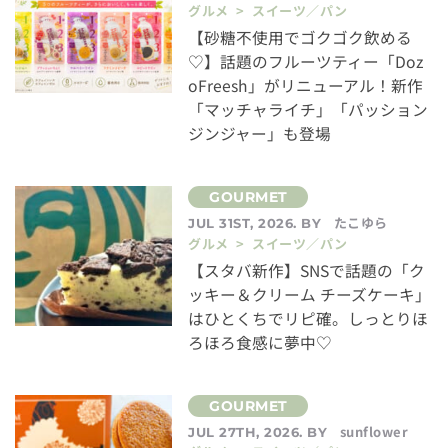
グルメ > スイーツ／パン
【砂糖不使用でゴクゴク飲める
♡】話題のフルーツティー「Doz
oFreesh」がリニューアル！新作
「マッチャライチ」「パッション
ジンジャー」も登場
たこゆら
JUL 31ST, 2026. BY
グルメ > スイーツ／パン
【スタバ新作】SNSで話題の「ク
ッキー＆クリーム チーズケーキ」
はひとくちでリピ確。しっとりほ
ろほろ食感に夢中♡
sunflower
JUL 27TH, 2026. BY