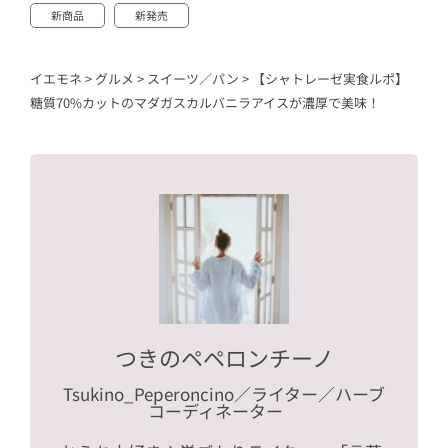
新商品
新発売
イエモネ
>
グルメ
>
スイーツ／パン
>
【シャトレーゼ実食ルポ】
糖質70%カットのマダガスカルバニラアイスが濃厚で美味！
つきのペペロンチーノ
Tsukino_Peperoncino
／ライター／ハーブ
コーディネーター