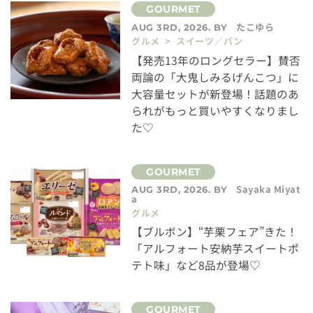
たこゆら
AUG 3RD, 2026. BY
グルメ > スイーツ／パン
【発売13年のロングセラー】賛否
両論の「大鬼しみるげんこつ」に
大容量セットが新登場！話題のあ
られがもっと買いやすくなりまし
た♡
Sayaka Miyat
AUG 3RD, 2026. BY
a
グルメ
【ブルボン】“芋栗フェア”きた！
「アルフォート安納芋スイートポ
テト味」など8品が登場♡