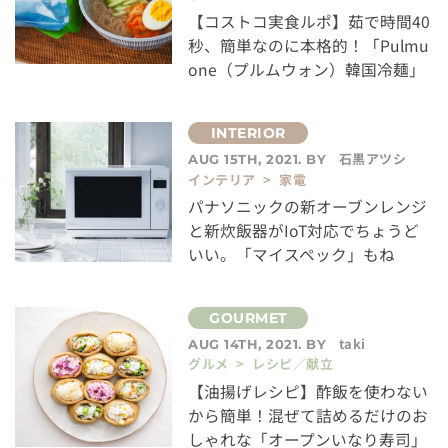
【コストコ実食ルポ】茹で時間40
秒、簡単なのに本格的！「Pulmu
one（プルムウォン）韓国冷麺」
石黒アツシ
AUG 15TH, 2021. BY
インテリア > 家電
パナソニックの新オーブンレンジ
と新炊飯器がIoT対応でちょうど
いい。「マイスペック」もね
taki
AUG 14TH, 2021. BY
グルメ > レシピ／献立
【油揚げレシピ】酢飯を使わない
から簡単！混ぜて詰めるだけのお
しゃれな「オープンいなり寿司」