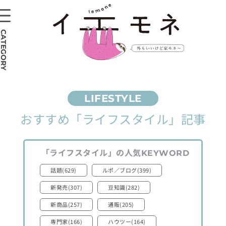
CATEGORY
おすすめ
「ライフスタイル」
記事
「ライフスタイル」
の人気
KEYWORD
話題(629)
ルポ／ブログ(399)
新発売(307)
豆知識(282)
新商品(257)
通販(205)
専門家(166)
ハウツー(164)