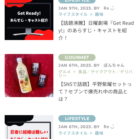
Re ◡̈
JAN 9TH, 2023. BY
ライフスタイル > 趣味
【話題沸騰】日曜劇場『Get Read
y!』のあらすじ・キャストを紹
介！
ぽんちゃん
JAN 6TH, 2023. BY
グルメ > 食品／テイクアウト／デリバ
リー
【SNSで話題】平野紫耀セットっ
て？セブンで爆売れ中の商品と
は？
Re ◡̈
JAN 6TH, 2023. BY
ライフスタイル > 趣味