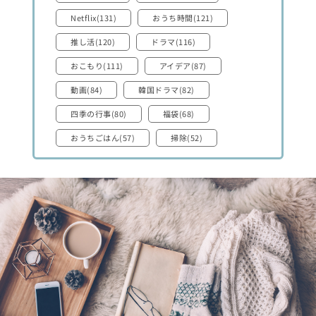
Netflix(131)
おうち時間(121)
推し活(120)
ドラマ(116)
おこもり(111)
アイデア(87)
動画(84)
韓国ドラマ(82)
四季の行事(80)
福袋(68)
おうちごはん(57)
掃除(52)