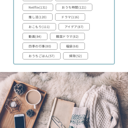
Netflix(131)
おうち時間(121)
推し活(120)
ドラマ(116)
おこもり(111)
アイデア(87)
動画(84)
韓国ドラマ(82)
四季の行事(80)
福袋(68)
おうちごはん(57)
掃除(52)