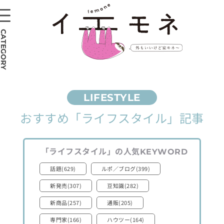
CATEGORY
おすすめ
「ライフスタイル」
記事
「ライフスタイル」
の人気
KEYWORD
話題(629)
ルポ／ブログ(399)
新発売(307)
豆知識(282)
新商品(257)
通販(205)
専門家(166)
ハウツー(164)