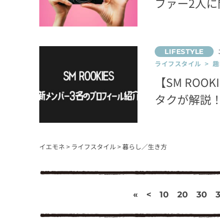
ファー2人に
ライフスタイル > 趣
【SM RO
タクが解説
イエモネ
>
ライフスタイル
>
暮らし／生き方
«
<
10
20
30