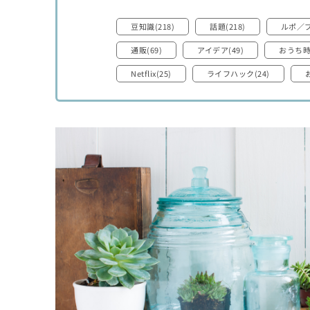
豆知識(218)
話題(218)
ルポ／ブ
通販(69)
アイデア(49)
おうち時間
Netflix(25)
ライフハック(24)