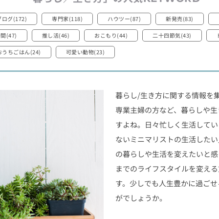
ログ(172)
専門家(118)
ハウツー(87)
新発売(83)
(47)
推し活(46)
おこもり(44)
二十四節気(43)
おうちごはん(24)
可愛い動物(23)
暮らし/生き方に関する情報を
専業主婦の方など、暮らしや生
すよね。日々忙しく生活してい
ないミニマリストの生活したい
の暮らしや生活を変えたいと感
までのライフスタイルを変える
す。少しでも人生豊かに過ごせ
がでしょうか。