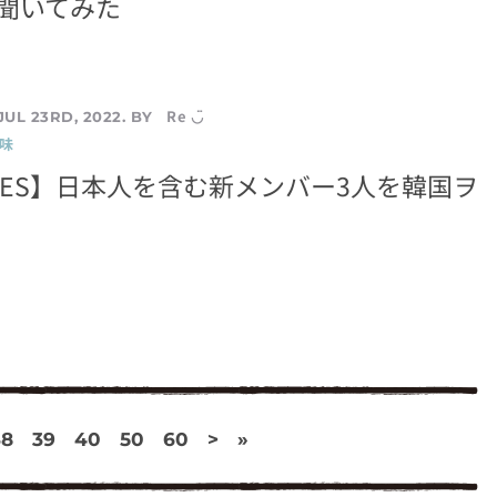
聞いてみた
Re ◡̈
JUL 23RD, 2022. BY
味
OKIES】日本人を含む新メンバー3人を韓国ヲ
！
38
39
40
50
60
>
»