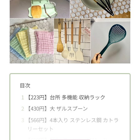
目次
1
【223円】台所 多機能 収納ラック
2
【430円】大 ザルスプーン
3
【566円】4本入り ステンレス鋼 カトラ
リーセット
4
【603円】5ピース ベビー ソリッド