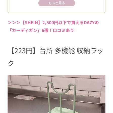
もっと見る
5
【907円】3本入り 調理器具セット
6
便利グッズが盛りだくさん！
＞＞＞【SHEIN】2,500円以下で買えるDAZYの
「カーディガン」6選！口コミあり
【223円】台所 多機能 収納ラッ
ク