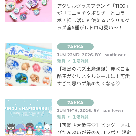
アクリルグッズブランド「TICO」
が「モニョチタポミチ」とコラ
ボ！推し活にも使えるアクリルグ
ッズ全6種がレトロ可愛い～！
sunflower
JUN 22ND, 2026. BY
雑貨 > 生活雑貨
【福島のバズ土産爆誕】赤べこ＆
酪王がクリスタルシールに！可愛
すぎて思わず集めたくなる♡
sunflower
JUN 19TH, 2026. BY
雑貨 > 生活雑貨
【可愛さ大渋滞♡】ピングー×は
ぴだんぶいが夢の初コラボ！ 限定