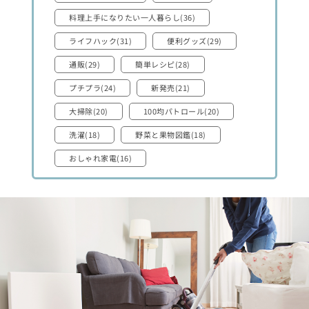
料理上手になりたい一人暮らし(36)
ライフハック(31)
便利グッズ(29)
通販(29)
簡単レシピ(28)
プチプラ(24)
新発売(21)
大掃除(20)
100均パトロール(20)
洗濯(18)
野菜と果物図鑑(18)
おしゃれ家電(16)