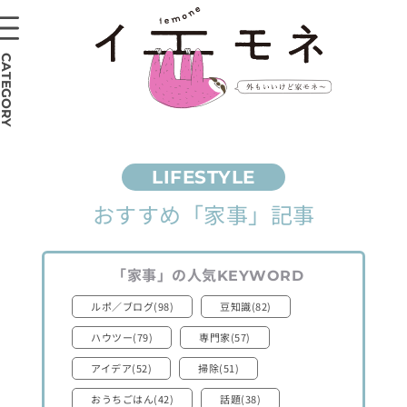
CATEGORY
おすすめ
「家事」
記事
「家事」
の人気
KEYWORD
ルポ／ブログ(98)
豆知識(82)
ハウツー(79)
専門家(57)
アイデア(52)
掃除(51)
おうちごはん(42)
話題(38)