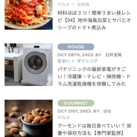
グルメ > お弁当
材料ほぼ３つ！簡単うまい昼レシ
ピ【94】地中海風白菜とサバとオ
リーブのトマト煮込み
臼井愛美
OCT 28TH, 2023. BY
住まい > ダイニング
パナソニックの最新家電がすご
い！冷蔵庫・テレビ・掃除機・ド
ラム洗濯乾燥機を体験してみた
はな
OCT 21ST, 2023. BY
グルメ
アーモンドは毎日食べていい？ 栄
養や保存方法も【専門家監修】