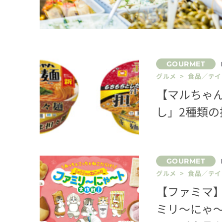
グルメ > 食品／テ
【マルちゃ
し」2種類
グルメ > 食品／テ
【ファミマ】
ミリ～にゃ～