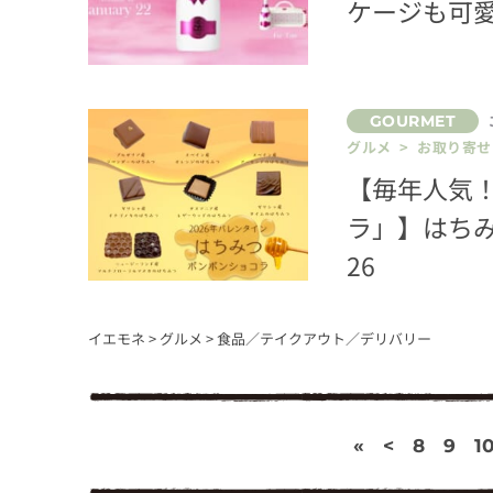
ケージも可
グルメ > お取り寄せ
【毎年人気
ラ」】はち
26
イエモネ
>
グルメ
>
食品／テイクアウト／デリバリー
«
<
8
9
1