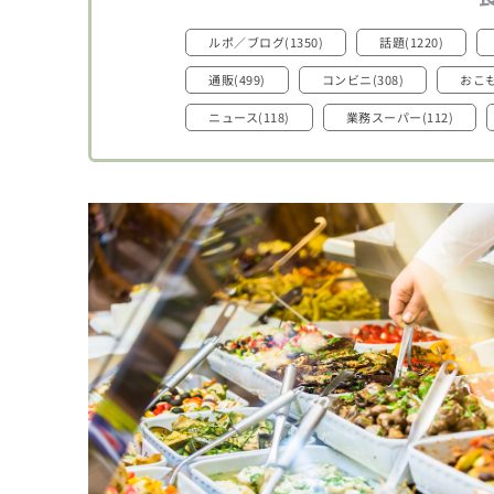
ルポ／ブログ(1350)
話題(1220)
通販(499)
コンビニ(308)
おこも
ニュース(118)
業務スーパー(112)