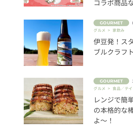
コラボ商品な
グルメ > 家飲み
伊豆発！ス
ブルクラフ
グルメ > 食品／テ
レンジで簡
の本格的な
よ～！