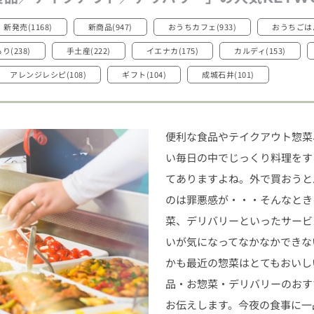
新発売(1168)
新商品(947)
おうちカフェ(933)
おうちごはん
り(238)
手土産(222)
イエナカ(175)
カルディ(153)
アレンジレシピ(108)
ギフト(104)
成城石井(101)
便利な食品やテイクアウト惣菜
い毎日の中でじっくり料理をす
てありますよね。外で買おうと
のは罪悪感が・・・そんなとき
菜、デリバリーといったサービ
いが気になってなかなかできな
かも最近の惣菜はとてもおいし
品・お惣菜・デリバリーのおす
お伝えします。今夜の食事に一