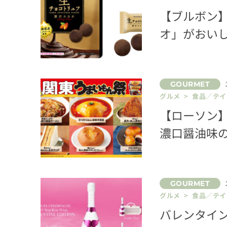
【ブルボン
オ」がおい
グルメ > 食品／テ
【ローソン
濃口醤油味
グルメ > 食品／テ
バレンタイ