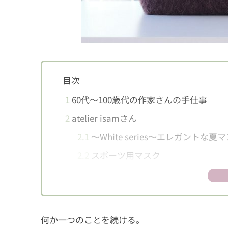
目次
1
60代～100歳代の作家さんの手仕事
2
atelier isamさん
2.1
〜White series〜エレガント
2.2
スポーツ用マスク
2.3
オリエンタルなエコバッグ
3
タミーズさん
3.1
タミーズバッグ「シマエナガちゃ
何か一つのことを続ける。