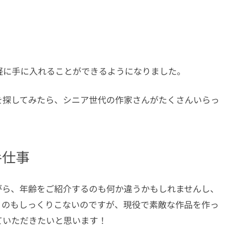
WAYブローチ・モノトーン
MIブローチ
軽に手に入れることができるようになりました。
チ
を探してみたら、シニア世代の作家さんがたくさんいらっ
手仕事
がら、年齢をご紹介するのも何か違うかもしれませんし、
うのもしっくりこないのですが、現役で素敵な作品を作っ
ていただきたいと思います！