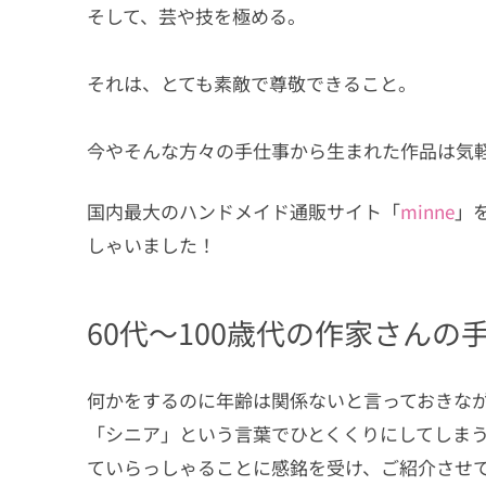
3.2
コサージュ 欧州フェルトのお花３
そして、芸や技を極める。
3.3
Yuri Chan のノスタルジーTSUMA
4
100YEARSさん
それは、とても素敵で尊敬できること。
4.1
くるみボタン☆デザインポーチ
今やそんな方々の手仕事から生まれた作品は気
4.2
パッチワークポーチ２点セット
4.3
クリスマス柄☆パッチワークポー
国内最大のハンドメイド通販サイト「
minne
」
しゃいました！
60代～100歳代の作家さんの
何かをするのに年齢は関係ないと言っておきな
「シニア」という言葉でひとくくりにしてしま
ていらっしゃることに感銘を受け、ご紹介させ