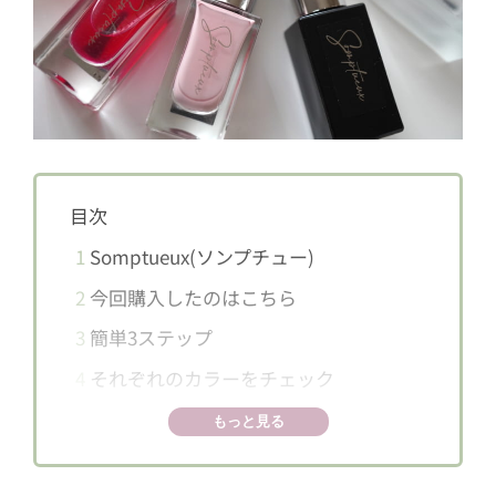
目次
1
Somptueux(ソンプチュー)
2
今回購入したのはこちら
3
簡単3ステップ
4
それぞれのカラーをチェック
4.1
ST-NP-34
もっと見る
4.2
ST-NP-66