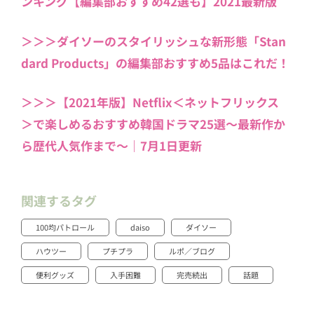
ンキング【編集部おすすめ42選も】2021最新版
＞＞＞ダイソーのスタイリッシュな新形態「Stan
dard Products」の編集部おすすめ5品はこれだ！
＞＞＞【2021年版】Netflix＜ネットフリックス
＞で楽しめるおすすめ韓国ドラマ25選〜最新作か
ら歴代人気作まで〜｜7月1日更新
関連するタグ
100均パトロール
daiso
ダイソー
ハウツー
プチプラ
ルポ／ブログ
便利グッズ
入手困難
完売続出
話題