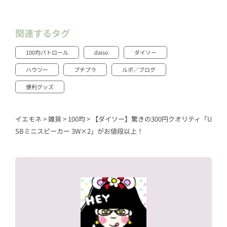
関連するタグ
100均パトロール
daiso
ダイソー
ハウツー
プチプラ
ルポ／ブログ
便利グッズ
イエモネ
>
雑貨
>
100均
>
【ダイソー】驚きの300円クオリティ「U
SBミニスピーカー 3W×2」がお値段以上！