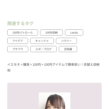
関連するタグ
100均パトロール
100均収納
cando
アイデア
キャンドゥ
ハウツー
プチプラ
ルポ／ブログ
豆知識
イエモネ
>
雑貨
>
100均
>
100均アイテムで簡単安い！衣替え収納
術