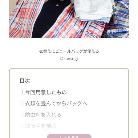
衣替えにビニールバッグが使える
©kansugi
目次
1
今回用意したもの
2
衣類を畳んでからバッグへ
3
防虫剤を入れる
4
取っ手を結ぶ
5
荷札をつける
もっと見る