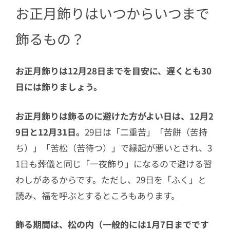
お正月飾りはいつからいつまで
3
セリアで買えるお正月飾り
3.1
獅子舞の置物
飾るもの？
3.2
門松の置物・しめ縄も全部110円！
お正月飾りは12月28日までを目安に、遅くとも30
4
ひとつひとつに意味がある。日本の伝統
「お正月飾り」
日には飾りましょう。
お正月飾りは飾るのに避けた方がよい日は、12月2
9日と12月31日。
29日は「二重苦」「苦餅（苦持
ち）」「苦松（苦待つ）」で縁起が悪いとされ、3
1日も葬儀と同じ「一夜飾り」になるので避ける習
わしがあるからです。ただし、29日を「ふく」と
読み、福を呼ぶとするところもあります。
飾る期間は、松の内（一般的には1月7日までです