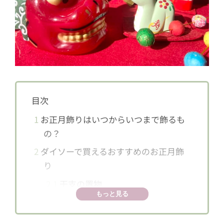
目次
1
お正月飾りはいつからいつまで飾るも
の？
2
ダイソーで買えるおすすめのお正月飾
り
2.1
干支の置物
もっと見る
2.2
門松の置物
2.3
しめ縄