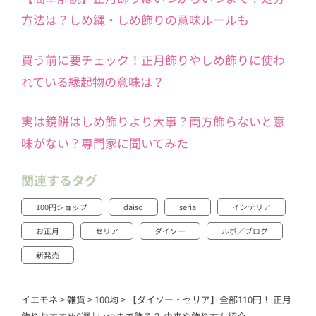
方法は？しめ縄・しめ飾りの意味ルールも
買う前に要チェック！正月飾りやしめ飾りに使わ
れている縁起物の意味は？
実は鏡餅はしめ飾りより大事？両方飾らないと意
味がない？専門家に聞いてみた
関連するタグ
100円ショップ
daiso
seria
インテリア
お正月
セリア
ダイソー
ルポ／ブログ
新発売
イエモネ
>
雑貨
>
100均
>
【ダイソー・セリア】全部110円！ 正月