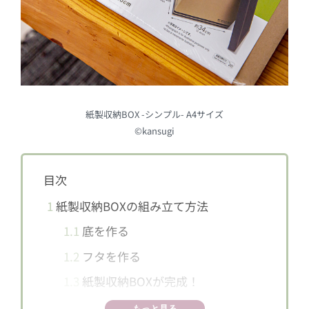
紙製収納BOX -シンプル- A4サイズ
©kansugi
目次
1
紙製収納BOXの組み立て方法
1.1
底を作る
1.2
フタを作る
1.3
紙製収納BOXが完成！
2
中はこんな感じ
もっと見る