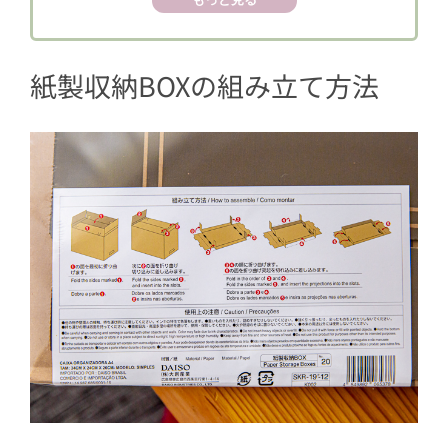
3
ラインナップは2色
4
紙製収納BOXの収納例
紙製収納BOXの組み立て方法
5
まとめ〜隠す収納にピッタリ