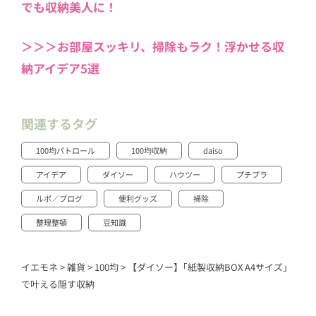
でも収納美人に！
＞＞＞お部屋スッキリ、掃除もラク！浮かせる収
納アイデア5選
関連するタグ
100均パトロール
100均収納
daiso
アイデア
ダイソー
ハウツー
プチプラ
ルポ／ブログ
便利グッズ
掃除
整理整頓
豆知識
イエモネ
>
雑貨
>
100均
>
【ダイソー】｢紙製収納BOX A4サイズ｣
で叶える隠す収納