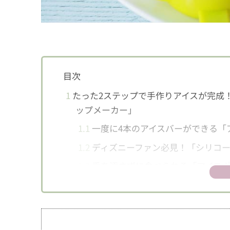
目次
1
たった2ステップで手作りアイスが完成
ップメーカー」
1.1
一度に4本のアイスバーができる「
1.2
ディズニーファン必見！「シリコー
1.3
手を汚さずに食べられる「アイス
2
「ジュース・ヨーグルト・カクテル」で
3
気になるお味は？
4
夏のおうち時間は手作りアイスでひんや