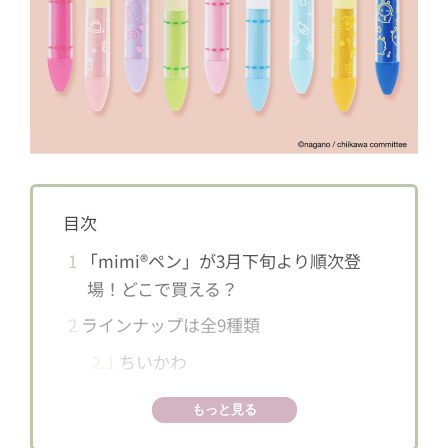
目次
1
「mimi®ペン」が3月下旬より順次登
場！どこで買える？
2
ラインナップは全9種類
2.1
ちいかわ
2.2
ハチワレ
もっと見る
2.3
うさぎ