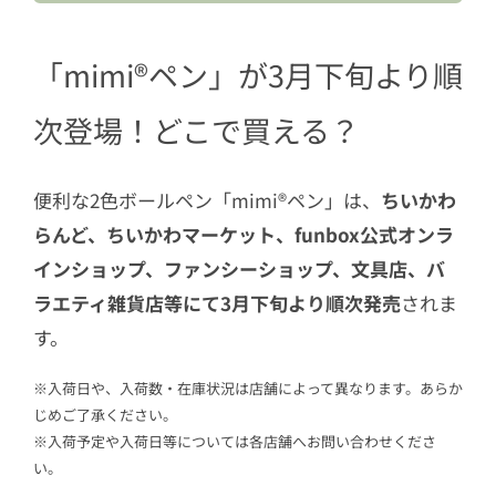
2.4
モモンガ
2.5
古本屋（カニちゃん）
「mimi®ペン」が3月下旬より順
2.6
くりまんじゅう
次登場！どこで買える？
2.7
シーサー
2.8
ラッコ
便利な2色ボールペン「mimi®ペン」は、
ちいかわ
2.9
あのこ
らんど、ちいかわマーケット、funbox公式オンラ
インショップ、ファンシーショップ、文具店、バ
ラエティ雑貨店等にて3月下旬より順次発売
されま
す。
※入荷日や、入荷数・在庫状況は店舗によって異なります。あらか
じめご了承ください。
※入荷予定や入荷日等については各店舗へお問い合わせくださ
い。