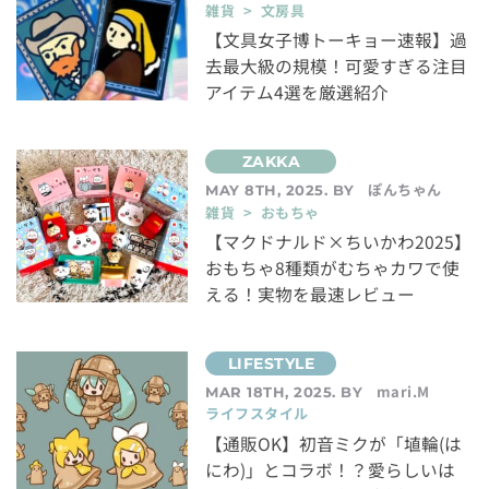
雑貨 > 文房具
【文具女子博トーキョー速報】過
去最大級の規模！可愛すぎる注目
アイテム4選を厳選紹介
ぽんちゃん
MAY 8TH, 2025. BY
雑貨 > おもちゃ
【マクドナルド×ちいかわ2025】
おもちゃ8種類がむちゃカワで使
える！実物を最速レビュー
mari.M
MAR 18TH, 2025. BY
ライフスタイル
【通販OK】初音ミクが「埴輪(は
にわ)」とコラボ！？愛らしいは