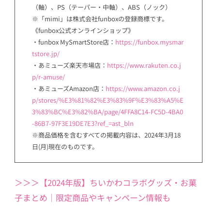
（軸）、PS（テーパー・中軸）、ABS（ノック）
※「mimi」は株式会社funboxの登録商標です。
《funbox公式オンラインショップ》
・funbox MySmartStore店：
https://funbox.mysmar
tstore.jp/
・あミューズ楽天市場店：
https://www.rakuten.co.j
p/r-amuse/
・あミューズAmazon店：
https://www.amazon.co.j
p/stores/%E3%81%82%E3%83%9F%E3%83%A5%E
3%83%BC%E3%82%BA/page/4FFA8C14-FC5D-4BA0
-86B7-97F3E19DE7E3?ref_=ast_bln
※商品価格を含むすべての掲載内容は、2024年3月18
日(月)現在のものです。
＞＞＞【2024年版】ちいかわコラボグッズ・お菓
子まとめ｜限定商品やキャンペーン情報も