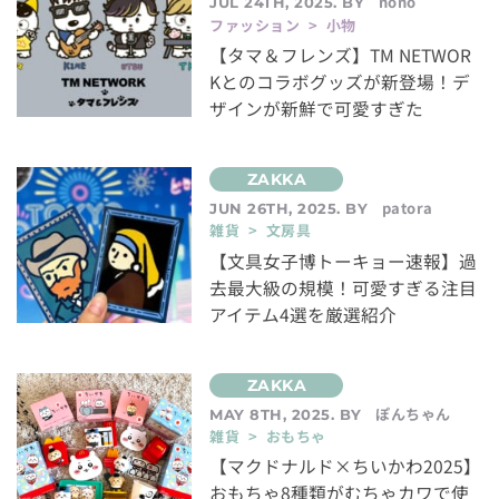
nono
JUL 24TH, 2025. BY
ファッション > 小物
【タマ＆フレンズ】TM NETWOR
Kとのコラボグッズが新登場！デ
ザインが新鮮で可愛すぎた
patora
JUN 26TH, 2025. BY
雑貨 > 文房具
【文具女子博トーキョー速報】過
去最大級の規模！可愛すぎる注目
アイテム4選を厳選紹介
ぽんちゃん
MAY 8TH, 2025. BY
雑貨 > おもちゃ
【マクドナルド×ちいかわ2025】
おもちゃ8種類がむちゃカワで使