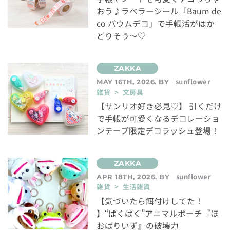
おう♪ラベラーシール「Baum de
co バウムデコ」で手帳活がはか
どりそう～♡
sunflower
MAY 16TH, 2026. BY
雑貨 > 文房具
【サンリオ好き必見♡】 引くだけ
で手帳が可愛くなるデコレーショ
ンテープ限定デコラッシュ登場！
sunflower
APR 18TH, 2026. BY
雑貨 > 生活雑貨
【気づいたら餌付けしてた！
】“ぱくぱく”アニマルポーチ『ほ
おばりいず』の破壊力