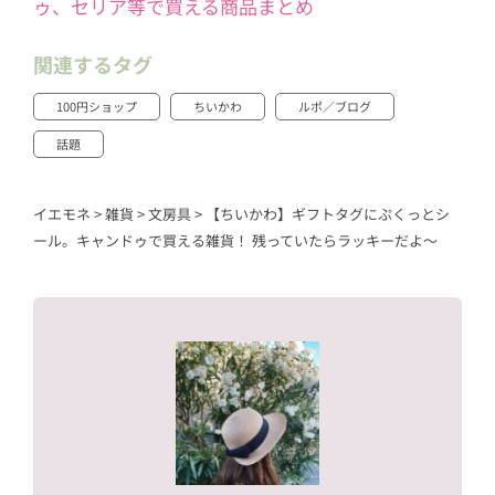
ゥ、セリア等で買える商品まとめ
関連するタグ
100円ショップ
ちいかわ
ルポ／ブログ
話題
イエモネ
>
雑貨
>
文房具
>
【ちいかわ】ギフトタグにぷくっとシ
ール。キャンドゥで買える雑貨！ 残っていたらラッキーだよ～