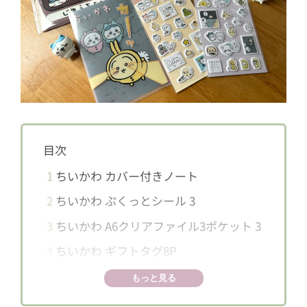
目次
1
ちいかわ カバー付きノート
2
ちいかわ ぷくっとシール 3
3
ちいかわ A6クリアファイル3ポケット 3
4
ちいかわ ギフトタグ8P
5
見つけたら即買いが鉄則！
もっと見る