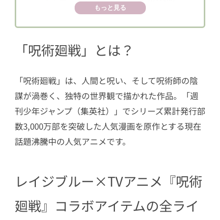
もっと見る
描き下ろしデザイン）
2.2
長袖Tシャツ
「呪術廻戦」とは？
2.3
iPhoneケース
2.4
アクリルスタンド（今回初公開・
描き下ろしデザイン）
「呪術廻戦」は、人間と呪い、そして呪術師の陰
謀が渦巻く、独特の世界観で描かれた作品。「週
2.5
マグカップ（今回初公開・描き下
ろしデザイン）
刊少年ジャンプ（集英社）」でシリーズ累計発行部
数3,000万部を突破した人気漫画を原作とする現在
2.6
フェイスタオル
話題沸騰中の人気アニメです。
3
第１弾即完売のロングTシャツとトート
バッグ【Right-onコラボ】
レイジブルー×TVアニメ『呪術
3.1
ロングTシャツ
3.2
トートバッグ
廻戦』コラボアイテムの全ライ
4
KADOKAWA『呪術廻戦』デスクマット