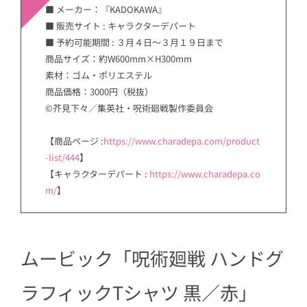
■ メーカー：『KADOKAWA』
■ 販売サイト : キャラクターデパート
■ 予約可能期間 : ３月４日〜３月１９日まで
商品サイズ：約W600mm×H300mm
素材：ゴム・ポリエステル
商品価格：3000円（税抜）
©芥見下々／集英社・呪術廻戦製作委員会
【商品ページ :
https://www.charadepa.com/product
-list/444
】
【キャラクターデパート :
https://www.charadepa.co
m/
】
ムービック「呪術廻戦 ハンドグ
ラフィックTシャツ 黒／赤」