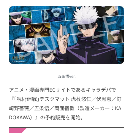
五条悟ver.
アニメ・漫画専門ECサイトであるキャラデパで
『｢呪術廻戦｣デスクマット 虎杖悠仁／伏黒恵／釘
崎野薔薇／五条悟／両面宿儺（製造メーカー：KA
DOKAWA）』の予約販売を開始。