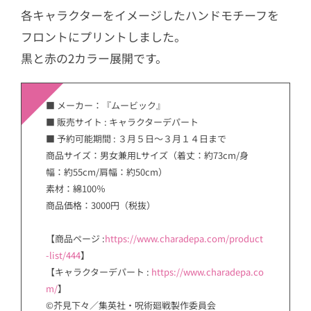
各キャラクターをイメージしたハンドモチーフを
フロントにプリントしました。
黒と赤の2カラー展開です。
■ メーカー：『ムービック』
■ 販売サイト : キャラクターデパート
■ 予約可能期間 : ３月５日〜３月１４日まで
商品サイズ：男女兼用Lサイズ（着丈：約73cm/身
幅：約55cm/肩幅：約50cm）
素材：綿100％
商品価格：3000円（税抜）
【商品ページ :
https://www.charadepa.com/product
-list/444
】
【キャラクターデパート :
https://www.charadepa.co
m/
】
©芥見下々／集英社・呪術廻戦製作委員会