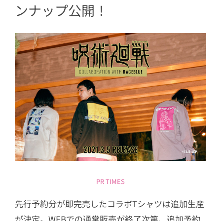
ンナップ公開！
虎杖 悠仁ver. 他４種
5
ムービック「呪術廻戦 ハンドグラフィ
ックTシャツ 黒／赤」
6
​KADOKAWA「呪術廻戦」王冠クリップ
バッジ Vol.3 五条 悟 他4種
7
TVアニメ呪術廻戦 AirPods Proケース
五条 悟 他7種
8
『呪術廻戦』 マルシェバッグ 虎杖悠仁
他７種
9
4月23日より「ジャンプフェア in アニメ
イト2021」開催！「呪術廻戦」原作グ
ッズを手に入れるチャンス
PR TIMES
先行予約分が即完売したコラボTシャツは追加生産
が決定。WEBでの通常販売が終了次第、追加予約