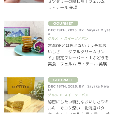
ミツゼリーの隠し味｜フェルム
ラ・テール 美瑛
Sayaka Miyat
DEC 19TH, 2025. BY
a
グルメ > スイーツ／パン
常温OKとは思えないリッチなお
いしさ！「ダブルクリームサン
ド」限定フレーバー・山ぶどうを
実食｜フェルム ラ・テール 美瑛
Sayaka Miya
DEC 18TH, 2025. BY
ta
グルメ > スイーツ／パン
秘密にしたい特別なおいしさ♡ミ
ルキーでコク深い「北海道バター
ケーキ」｜フェルム ラ・テール美