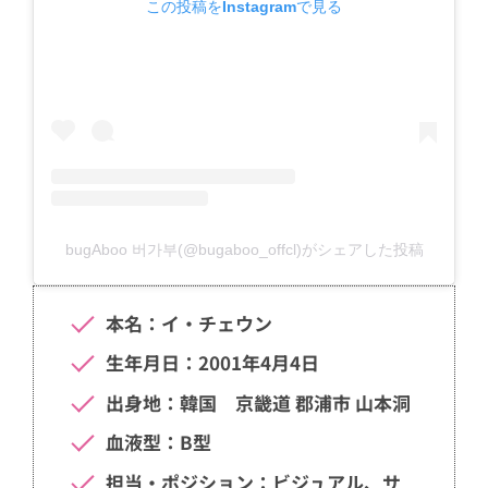
この投稿をInstagramで見る
bugAboo 버가부(@bugaboo_offcl)がシェアした投稿
本名：イ・チェウン
生年月日：2001年4月4日
出身地：韓国 京畿道 郡浦市 山本洞
血液型：B型
担当・ポジション：ビジュアル、サ