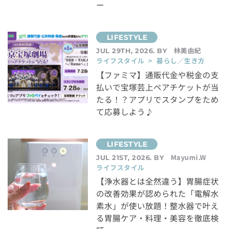
ー
林美由紀
JUL 29TH, 2026. BY
ライフスタイル > 暮らし／生き方
【ファミマ】通販代金や税金の支
払いで宝塚芸上ペアチケットが当
たる！？アプリでスタンプをため
て応募しよう♪
Mayumi.W
JUL 21ST, 2026. BY
ライフスタイル
【浄水器とは全然違う】胃腸症状
の改善効果が認められた「電解水
素水」が使い放題！整水器で叶え
る胃腸ケア・料理・美容を徹底検