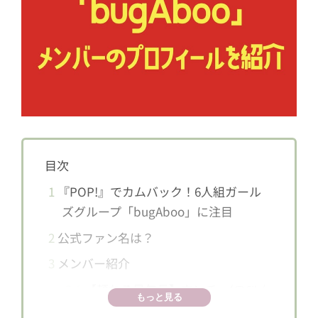
目次
1
『POP!』でカムバック！6人組ガール
ズグループ「bugAboo」に注目
2
公式ファン名は？
3
メンバー紹介
3.1
【頼れる最年長】ウンチェ(은채 /
もっと見る
Eun Chae)