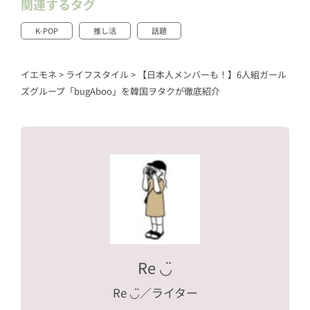
関連するタグ
K-POP
推し活
話題
イエモネ
>
ライフスタイル
>
【日本人メンバーも！】6人組ガール
ズグループ「bugAboo」を韓国ヲタクが徹底紹介
Re ◡̈
Re ◡̈
／ライター