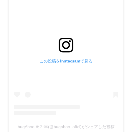
この投稿をInstagramで見る
bugAboo 버가부(@bugaboo_offcl)がシェアした投稿