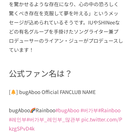
を驚かせるような存在になり、心の中の恐ろしく
驚くべき存在を克服して夢を叶える」というメッ
セージが込められているそうです。IUやSHINeeな
どの有名グループを手掛けたソングライター兼プ
ロデューサーのライアン・ジューがプロデュースし
ています！
公式ファン名は？
[
] bugAboo Official FANCLUB NAME
bugAboo
Rainboo
#bugAboo
#버가부
#Rainboo
#레인부
#버가부_레인부_많관부
pic.twitter.com/P
kzgSPvD4k