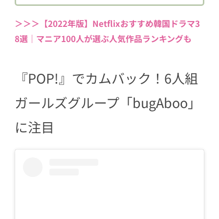
3.2
【日本人メンバー】ユウナ(유우나
＞＞＞【2022年版】Netflixおすすめ韓国ドラマ3
/ Yoona)
8選｜マニア100人が選ぶ人気作品ランキングも
3.3
【台湾出身メンバー】レイニ(레이
니 / Rainie)
『POP!』でカムバック！6人組
3.4
【サブボーカル担当】シアン(시안
/ Cyan)
ガールズグループ「bugAboo」
3.5
【みんなのリーダー！】チョヨン
(초연 / Cho Yeon)
に注目
3.6
【bugAbooのマンネ】ジイン(지인
/ Zin)
4
デビュー曲『bugAboo』
5
最新曲『POP』