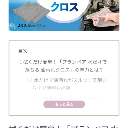
目次
1
拭くだけ簡単！「プランベア 水だけで
落ちる 油汚れクロス」の魅力とは？
1.1
水だけで油汚れがスルッ！洗剤い
らずで時短お掃除
1.2
使ったあとのお手入れもラクラ
もっと見る
ク！水洗いでキレイに
1.3
イヤなニオイを抑える抗菌・防臭
加工つき！