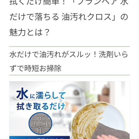
拭くだけ簡単！「プランベア 水
1.4
キッチン以外でも大活躍！
だけで落ちる 油汚れクロス」の
2
Amazonで先行販売中！選べる2色展開
魅力とは？
水だけで油汚れがスルッ！洗剤いら
ずで時短お掃除