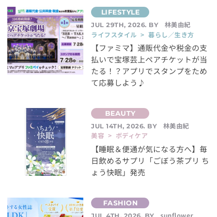
林美由紀
JUL 29TH, 2026. BY
ライフスタイル > 暮らし／生き方
【ファミマ】通販代金や税金の支
払いで宝塚芸上ペアチケットが当
たる！？アプリでスタンプをため
て応募しよう♪
林美由紀
JUL 14TH, 2026. BY
美容 > ボディケア
【睡眠＆便通が気になる方へ】毎
日飲めるサプリ「ごぼう茶プリ ち
ょう快眠」発売
sunflower
JUL 4TH, 2026. BY