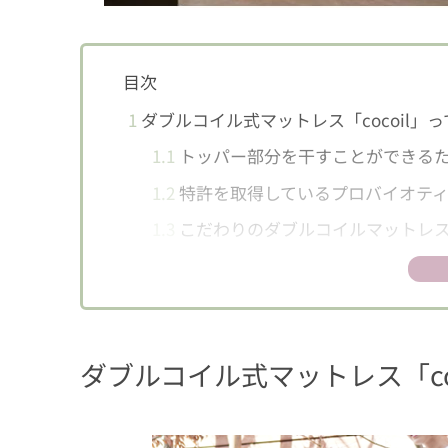
目次
1
ダブルコイル式マットレス「cocoil」っ
1.1
トッパー部分を干すことができる
1.2
特許を取得しているプロバイオティ
1.3
こだわりのダブルコイルマットレ
1.4
カスタムできるかたさ
2
超圧縮されて届くよ
3
女性一人では正直とっても重たい
ダブルコイル式マットレス「co
4
寝心地はまるでホテルのベッド！
5
まずはお試しもあり
6
値段やサイズの種類は？