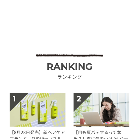
RANKING
ランキング
【8月28日発売】新ヘアケア
【目も夏バテするって本
ブランド「SURUtto（スル
当？】夏に気をつけたい3大