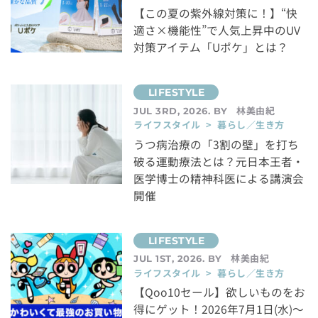
【この夏の紫外線対策に！】“快
適さ×機能性”で人気上昇中のUV
対策アイテム「Uポケ」とは？
林美由紀
JUL 3RD, 2026. BY
ライフスタイル > 暮らし／生き方
うつ病治療の「3割の壁」を打ち
破る運動療法とは？元日本王者・
医学博士の精神科医による講演会
開催
林美由紀
JUL 1ST, 2026. BY
ライフスタイル > 暮らし／生き方
【Qoo10セール】欲しいものをお
得にゲット！2026年7月1日(水)～