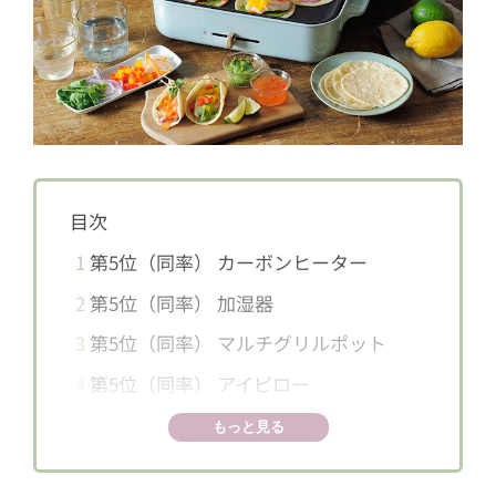
目次
1
第5位（同率） カーボンヒーター
2
第5位（同率） 加湿器
3
第5位（同率） マルチグリルポット
4
第5位（同率） アイピロー
5
第4位 トースター
もっと見る
6
第3位 ホットサンドメーカー