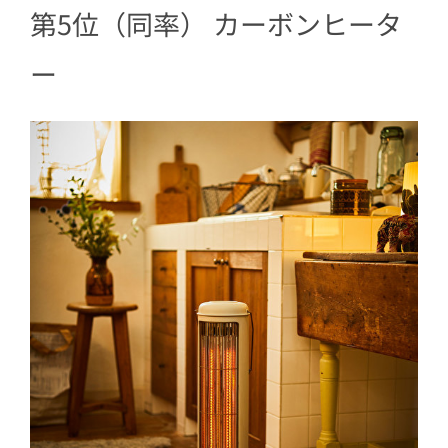
7
第2位 ブレンダー
第5位（同率） カーボンヒータ
8
第1位 ホットプレート
ー