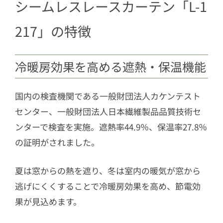
シームレスレースカーテン「L-1
1.5
スッキリとした美しい仕上がり
1.6
しっかりとした艶のある生地感
217」の特徴
冷暖房効果を高める遮熱・保温機能
国内の検査機関である一般財団法人カケンテスト
センター、一般財団法人日本繊維製品品質技術セ
ンターで検査を実施。遮熱率44.9％、保温率27.8％
の証明がされました。
夏は窓からの熱を遮り、冬は室内の暖気が窓から
逃げにくくすることで冷暖房効果を高め、節電効
果が見込めます。