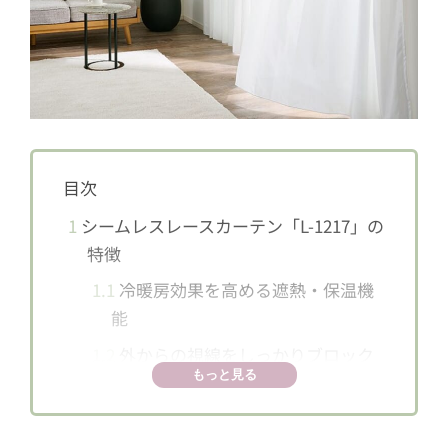
目次
1
シームレスレースカーテン「L-1217」の
特徴
1.1
冷暖房効果を高める遮熱・保温機
能
1.2
外からの視線をしっかりブロック
もっと見る
1.3
室内での日焼け防止効果
1.4
防炎機能で安心・安全