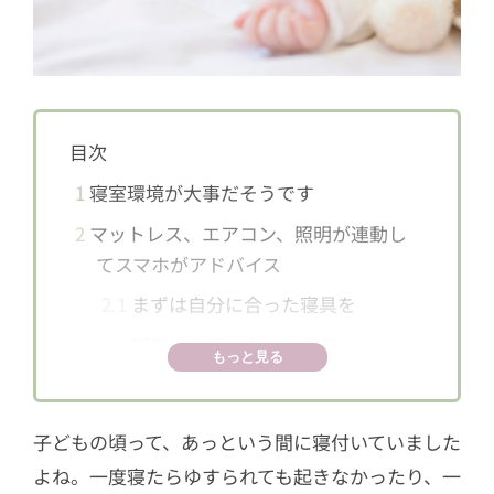
目次
1
寝室環境が大事だそうです
2
マットレス、エアコン、照明が連動し
てスマホがアドバイス
2.1
まずは自分に合った寝具を
2.2
部屋は自分にあった温度に
もっと見る
2.3
睡眠中は暗く、夜明けはゆっくり
と！
子どもの頃って、あっという間に寝付いていました
2.4
どうしたら快眠できるかアドバイ
よね。一度寝たらゆすられても起きなかったり、一
スが欲しい！