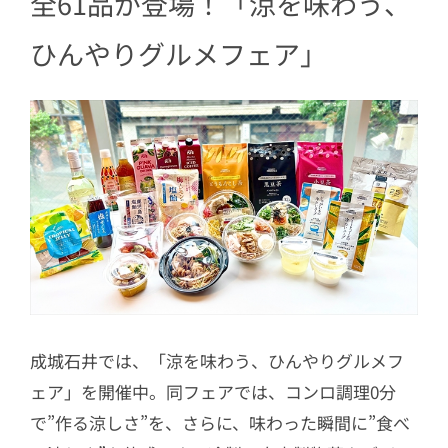
全61品が登場！「涼を味わう、
（自家製麺使用）
ひんやりグルメフェア」
2.4
成城石井自家製 旨辛チュクミポッ
クム
2.5
成城石井自家製 牛焼肉の汁なしド
ライフォー
2.6
成城石井自家製 ひんやり塩レモン
ゼリー（淡路島の藻塩使用）
2.7
イムブコ アイスシュナンブラン
成城石井では、「涼を味わう、ひんやりグルメフ
ェア」を開催中。同フェアでは、コンロ調理0分
で”作る涼しさ”を、さらに、味わった瞬間に”食べ