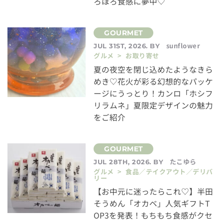
ろほろ食感に夢中♡
sunflower
JUL 31ST, 2026. BY
グルメ > お取り寄せ
夏の夜空を閉じ込めたようなきら
めき♡花火が彩る幻想的なパッケ
ージにうっとり！カンロ「ホシフ
リラムネ」夏限定デザインの魅力
をご紹介
たこゆら
JUL 28TH, 2026. BY
グルメ > 食品／テイクアウト／デリバ
リー
【お中元に迷ったらこれ♡】半田
そうめん「オカベ」人気ギフトT
OP3を発表！もちもち食感がクセ