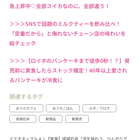
急上昇中♡全部スイカなのに、全部違う！
＞＞＞SNSで話題のミルクティーを飲み比べ！
「定番だから」と侮れないチェーン店の味わいを
総チェック
＞＞＞【ロイホのパンケーキまで徒歩0秒！？】発
売前に実食したらストック確定！40年以上愛され
るパンケーキが冷食に
関連するタグ
おうちカフェ
おうちごはん
ルポ／ブログ
成城石井
新商品
新発売
イエモネ
>
グルメ
>
【実食】成城石井「涼を味わう、ひんやりグ