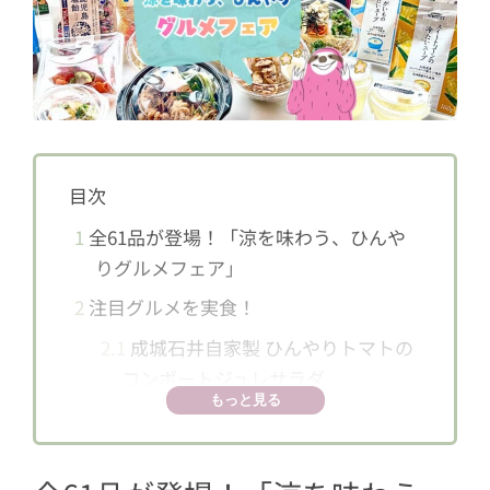
目次
1
全61品が登場！「涼を味わう、ひんや
りグルメフェア」
2
注目グルメを実食！
2.1
成城石井自家製 ひんやりトマトの
コンポートジュレサラダ
もっと見る
2.2
成城石井自家製 冷やし鶏出汁茶漬
け（もち麦入り）
2.3
成城石井自家製 韓国風冷やし中華