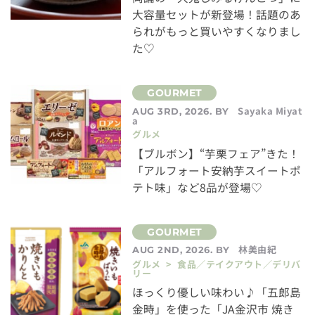
大容量セットが新登場！話題のあ
られがもっと買いやすくなりまし
た♡
Sayaka Miyat
AUG 3RD, 2026. BY
a
グルメ
【ブルボン】“芋栗フェア”きた！
「アルフォート安納芋スイートポ
テト味」など8品が登場♡
林美由紀
AUG 2ND, 2026. BY
グルメ > 食品／テイクアウト／デリバ
リー
ほっくり優しい味わい♪「五郎島
金時」を使った「JA金沢市 焼き